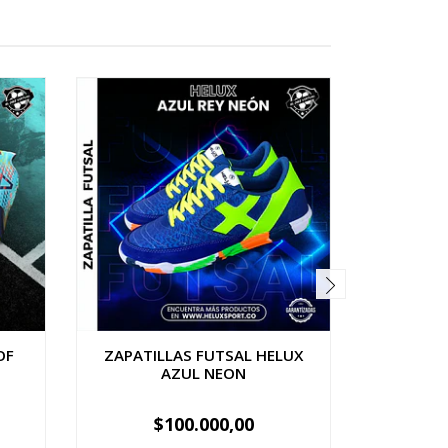
OF
ZAPATILLAS FUTSAL HELUX
ZAPATI
AZUL NEON
$100.000,00
$
-
+
-