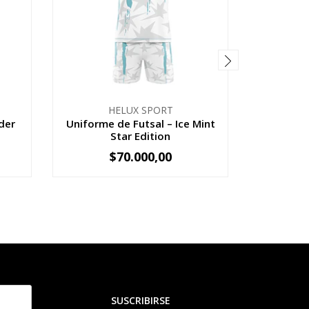
HELUX SPORT
der
Uniforme de Futsal – Ice Mint
Uniform
Star Edition
Graff
$70.000,00
VER OPCIONES
V
SUSCRIBIRSE